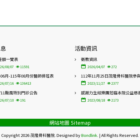
消息
活動資訊
差額一覽表
衛教資訊
26/08/07
11591
2026/04/07
272
年06月-115年08月份醫師排班表
112年11月25日茂隆骨科醫院參
屆「高齡友善照護暨在地特色醫
26/07/16
136413
2023/11/27
2377
會」
0711颱風特別門診公告
感謝力生絃樂團蒞臨本院公益慈
26/07/10
191
2023/08/18
2173
網站地圖 Sitemap
Copyright 2026 茂隆骨科醫院. Designed by
Bondlink.
| All Rights Reserved.