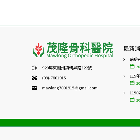
最新
病房
20
920屏東潮州鎮朝昇路322號
115
(08)-7801915
20
mawlong7801915@gmail.com
115
20