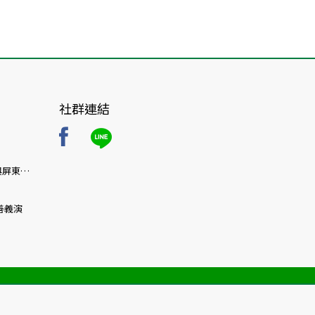
社群連結
與屏東首
療博覽
善義演