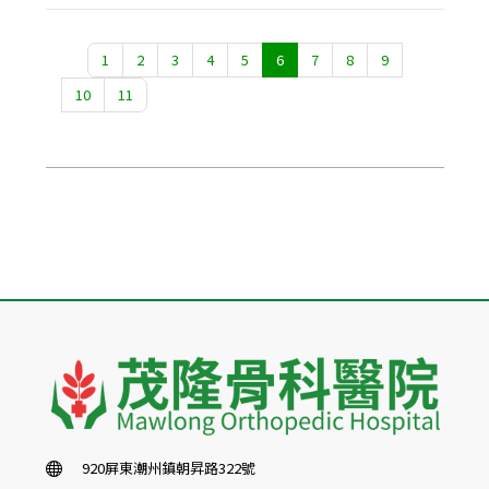
1
2
3
4
5
6
7
8
9
10
11
920屏東潮州鎮朝昇路322號