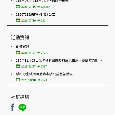
115年06月-115年08月份醫師排班表
2026/07/16
136387
1150711颱風特別門診公告
2026/07/10
191
活動資訊
衛教資訊
2026/04/07
272
112年11月25日茂隆骨科醫院參與屏東首屆「高齡友善照護
暨在地特色醫療博覽會」
2023/11/27
2377
感謝力生絃樂團蒞臨本院公益慈善義演
2023/08/18
2173
社群連結