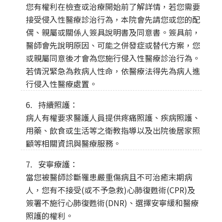
您有權利在檢查或治療開始前了解詳情，若您需要
接受侵入性醫療診治行為，本院會先請您或您的配
偶、親屬或關係人簽具說明書及同意書。簽具前，
醫師會先說明原因、可能之併發症或替代方案，您
或親屬同意後才會為您施行侵入性醫療診治行為。
若情況緊急為救病人性命，依醫療法得先為病人進
行侵入性醫療處置。
6. 持續照護：
病人有權要求醫護人員提供疼痛照護、疾病照護、
用藥、飲食或生活等之衛教指導以及出院後居家照
顧等相關資訊與醫療服務。
7. 安寧療護：
當您被醫師診斷罹患嚴重傷病且不可治癒末期病
人，您有不接受(或不予急救)心肺復甦術(CPR)及
簽署不施行心肺復甦術(DNR)、選擇安寧緩和醫療
照護的權利。