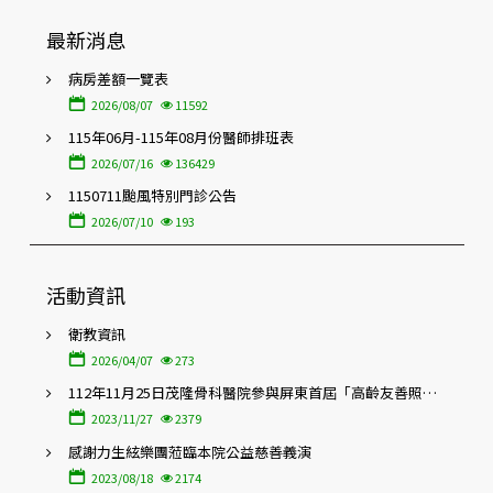
最新消息
病房差額一覽表
2026/08/07
11592
115年06月-115年08月份醫師排班表
2026/07/16
136429
1150711颱風特別門診公告
2026/07/10
193
活動資訊
衛教資訊
2026/04/07
273
112年11月25日茂隆骨科醫院參與屏東首屆「高齡友善照護
暨在地特色醫療博覽會」
2023/11/27
2379
感謝力生絃樂團蒞臨本院公益慈善義演
2023/08/18
2174