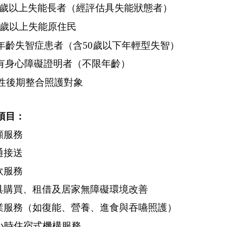
5 歲以上失能長者
（經評估具失能狀態者）
5 歲以上失能原住民
年齡失智症患者
（含5
0
歲以下年輕型失智）
有身心障礙證明者
（不限年齡）
性後期整合照護對象
項目：
顧服務
通接送
飲服務
輔具購買、租借及居家無障礙環境改善
專業服務（如復能、營養、進食與吞嚥照護）
24小時住宿式機構服務