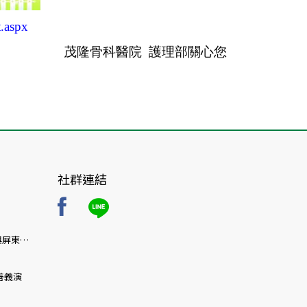
.aspx
茂隆骨科醫院 護理部關心您
社群連結
與屏東首
療博覽
善義演