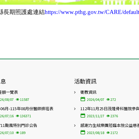
縣長期照護處連結
https://www.pthg.gov.tw/CARE/default
消息
活動資訊
差額一覽表
衛教資訊
26/08/07
11587
2026/04/07
272
年06月-115年08月份醫師排班表
112年11月25日茂隆骨科醫院參
屆「高齡友善照護暨在地特色醫
26/07/16
136371
2023/11/27
2376
會」
0711颱風特別門診公告
感謝力生絃樂團蒞臨本院公益慈
26/07/10
189
2023/08/18
2172