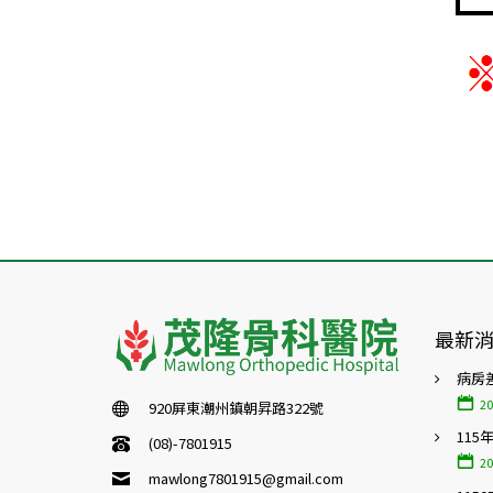
最新
病房
20
920屏東潮州鎮朝昇路322號
115
(08)-7801915
20
mawlong7801915@gmail.com