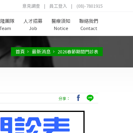
意見調查
|
員工登入
|
(08)-7801915
茂隆團隊
人才招募
醫療須知
聯絡我們
Team
Job
Notice
Contact
首頁
最新消息
2026春節期間門診表
分享：