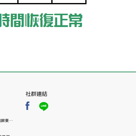
社群連結
與屏東首
療博覽