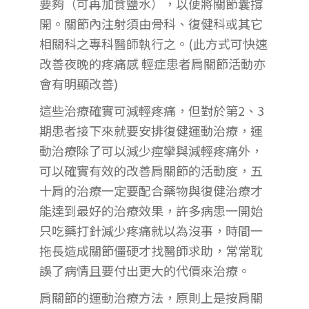
要夠（可再加食鹽水），以便將關節囊撐
開。關節內注射須由骨科、復健科或其它
相關科之專科醫師執行之。(此方式可快速
改善夜晚的疼痛感 輕症患者肩關節活動亦
會有明顯改善)
這些治療確實可減輕疼痛，但對於第2、3
期患者接下來就要安排復健運動治療，運
動治療除了可以減少痙攣與減輕疼痛外，
可以確實有效的改善肩關節的活動度，五
十肩的治療一定要配合藥物與復健治療才
能達到最好的治療效果，許多病患一開始
只吃藥打針減少疼痛就以為沒事，時間一
拖長造成關節僵硬才找醫師求助，常常耽
誤了病情且要付出更大的代價來治療。
肩關節的運動治療方法，原則上是按肩關