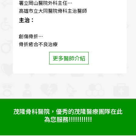
署立岡山醫院外科主任
高雄市立大同醫院骨科主治醫師
主治：
創傷骨折
骨折癒合不良治療
退化性脊椎疾病
更多醫師介紹
五十肩冰凍肩治療及手術
關節炎治療
運動傷害
坐骨神經症治療
板機指
腕隧道症候群
震波治療
茂隆骨科醫院，優秀的茂隆醫療團隊在此
為您服務!!!!!!!!!!!