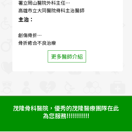
署立岡山醫院外科主任
高雄市立大同醫院骨科主治醫師
主治：
創傷骨折
骨折癒合不良治療
退化性脊椎疾病
更多醫師介紹
五十肩冰凍肩治療及手術
關節炎治療
運動傷害
坐骨神經症治療
板機指
腕隧道症候群
震波治療
茂隆骨科醫院，優秀的茂隆醫療團隊在此
為您服務!!!!!!!!!!!